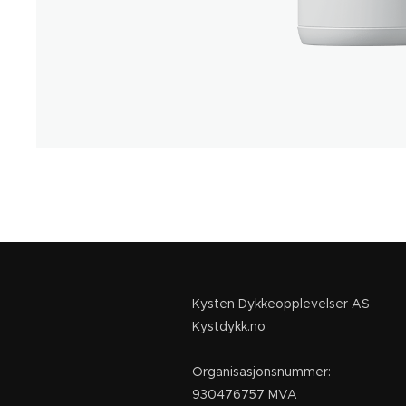
Kysten Dykkeopplevelser AS
Kystdykk.no
Organisasjonsnummer:
930476757 MVA