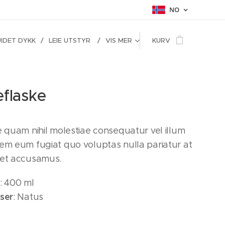
NO
IDET DYKK
LEIE UTSTYR
VIS MER
KURV
flaske
e quam nihil molestiae consequatur vel illum
rem eum fugiat quo voluptas nulla pariatur at
 et accusamus.
: 400 ml
nser
: Natus