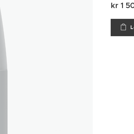
kr
1 5
L