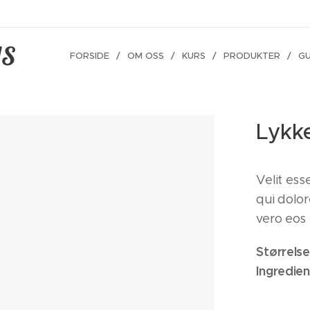
AS
FORSIDE
OM OSS
KURS
PRODUKTER
GU
Lykke
Velit ess
qui dolo
vero eos
Størrelse
Ingredie